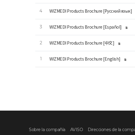
WIZMEDI Products Brochure [Русский язык]
4
WIZMEDI Products Brochure [Español]
3
WIZMEDI Products Brochure [中文]
2
WIZMEDI Products Brochure [English]
1
Sobre la compañía
AVISO
Direcciones de la comp