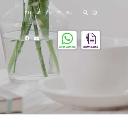
EN
KO
CN
ES
RU
D