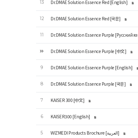
Dr.DMAE Solution Essence Red [English]
13
Dr.DMAE Solution Essence Red [국문]
12
Dr.DMAE Solution Essence Purple [Русский я
11
Dr.DMAE Solution Essence Purple [中文]
Dr.DMAE Solution Essence Purple [English]
9
Dr.DMAE Solution Essence Purple [국문]
8
KAISER 300 [中文]
7
KAISER300 [English]
6
WIZMEDI Products Brochure [العربية]
5