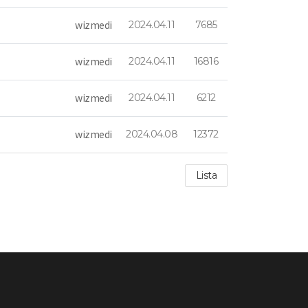
wizmedi
2024.04.11
7685
wizmedi
2024.04.11
16816
wizmedi
2024.04.11
6212
wizmedi
2024.04.08
12372
Lista