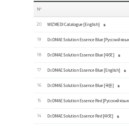
Nº
WIZMEDI Catalogue [English]
20
Dr.DMAE Solution Essence Blue [Русский язы
19
Dr.DMAE Solution Essence Blue [中文]
18
Dr.DMAE Solution Essence Blue [English]
17
Dr.DMAE Solution Essence Blue [국문]
16
Dr.DMAE Solution Essence Red [Русский язык
15
Dr.DMAE Solution Essence Red [中文]
14