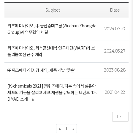
Subject
Date
위즈메디바이오, 中 물산중대그룹(Wuchan Zhongda
2024.07.10
Group)과 업무협약 체결
위즈메디바이오, 위스콘신대학 연구재단(WARF)과 보
2024.03.27
툴리늄톡신 균주 계약
㈜위즈메디·양자강 제약, 제품 개발 ‘맞손’
2023.08.28
[K-chemicals 2021] ㈜위즈메디, 피부 속에서 섬유아
세포의 기능을 살리고 세포 재생을 유도하는 브랜드 'Dr.
2021.04.22
DMAE' 소개
List
Previous
Next
«
1
»