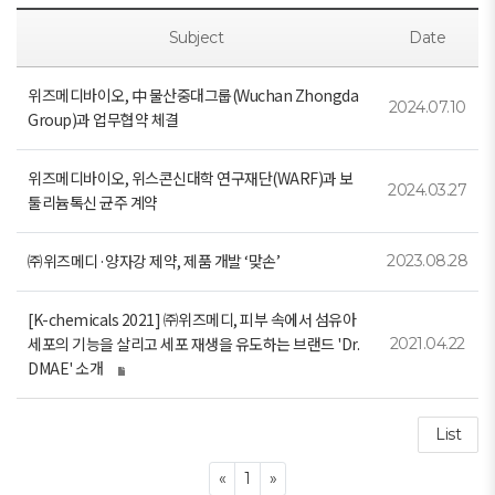
Subject
Date
위즈메디바이오, 中 물산중대그룹(Wuchan Zhongda
2024.07.10
Group)과 업무협약 체결
위즈메디바이오, 위스콘신대학 연구재단(WARF)과 보
2024.03.27
툴리늄톡신 균주 계약
㈜위즈메디·양자강 제약, 제품 개발 ‘맞손’
2023.08.28
[K-chemicals 2021] ㈜위즈메디, 피부 속에서 섬유아
세포의 기능을 살리고 세포 재생을 유도하는 브랜드 'Dr.
2021.04.22
DMAE' 소개
List
Previous
Next
«
1
»