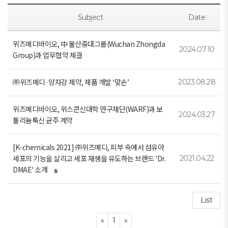
Subject
Date
위즈메디바이오, 中 물산중대그룹(Wuchan Zhongda
2024.07.10
Group)과 업무협약 체결
㈜위즈메디·양자강 제약, 제품 개발 ‘맞손’
2023.08.28
위즈메디바이오, 위스콘신대학 연구재단(WARF)과 보
2024.03.27
툴리늄톡신 균주 계약
[K-chemicals 2021] ㈜위즈메디, 피부 속에서 섬유아
세포의 기능을 살리고 세포 재생을 유도하는 브랜드 'Dr.
2021.04.22
DMAE' 소개
List
Previous
Next
«
1
»