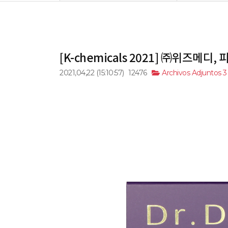
[K-chemicals 2021] ㈜위즈메
2021,04,22
(15:10:57)
12476
Archivos Adjuntos 3