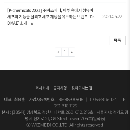
[K-chemicals 2021] ㈜위즈메디, 피부 속에서 섬유아
세포의 기능을 살리고 세포 재생을 유도하는 브랜드 'Dr.
2021.04.22
DMAE' 소개
목록
Previous
Next
«
1
»
회사소개
공지사항
찾아오시는 길
대표 : 최용훈｜사업자등록번호 : 195-88-00816 ｜ T. 053-816-1124 ｜ F.
053-816-1125
본사 : [38541] 경상북도 경산시 대학로 280, G12, 216호 | 서울지사: 경기도 광
명시 신기로 21, GS Steel Tower 704호(일직동)
ⓒ WIZMEDI CO.,LTD. All rights reserved.