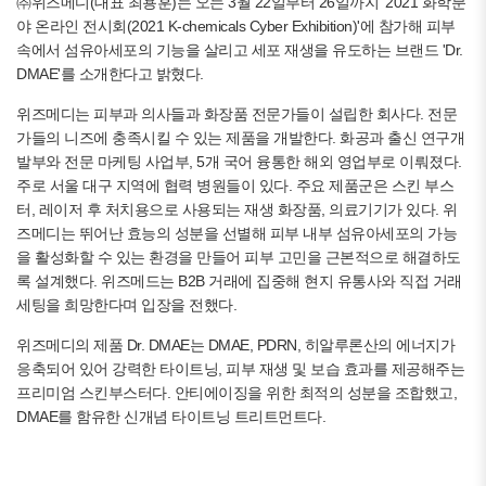
㈜위즈메디(대표 최용훈)는 오는 3월 22일부터 26일까지 '2021 화학분
야 온라인 전시회(2021 K-chemicals Cyber Exhibition)'에 참가해 피부
속에서 섬유아세포의 기능을 살리고 세포 재생을 유도하는 브랜드 'Dr.
DMAE'를 소개한다고 밝혔다.
위즈메디는 피부과 의사들과 화장품 전문가들이 설립한 회사다. 전문
가들의 니즈에 충족시킬 수 있는 제품을 개발한다. 화공과 출신 연구개
발부와 전문 마케팅 사업부, 5개 국어 융통한 해외 영업부로 이뤄졌다.
주로 서울 대구 지역에 협력 병원들이 있다. 주요 제품군은 스킨 부스
터, 레이저 후 처치용으로 사용되는 재생 화장품, 의료기기가 있다. 위
즈메디는 뛰어난 효능의 성분을 선별해 피부 내부 섬유아세포의 가능
을 활성화할 수 있는 환경을 만들어 피부 고민을 근본적으로 해결하도
록 설계했다. 위즈메드는 B2B 거래에 집중해 현지 유통사와 직접 거래
세팅을 희망한다며 입장을 전했다.
위즈메디의 제품 Dr. DMAE는 DMAE, PDRN, 히알루론산의 에너지가
응축되어 있어 강력한 타이트닝, 피부 재생 및 보습 효과를 제공해주는
프리미엄 스킨부스터다. 안티에이징을 위한 최적의 성분을 조합했고,
DMAE를 함유한 신개념 타이트닝 트리트먼트다.