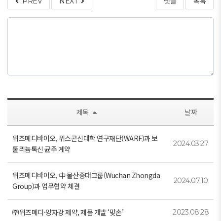
PREV
NEXT
댓글
목록
제목
날짜
위즈메디바이오, 위스콘신대학 연구재단(WARF)과 보
2024.03.27
툴리늄톡신 균주 계약
위즈메디바이오, 中 물산중대그룹(Wuchan Zhongda
2024.07.10
Group)과 업무협약 체결
㈜위즈메디·양자강 제약, 제품 개발 ‘맞손’
2023.08.28