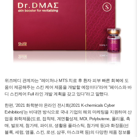
위즈메디 관계자는 "레이처나 MTS 치료 후 환자 피부 빠른 회복에 도
움이 제공해주는 스킨 케어 제품을 개발할 예정이다"라며 "페이스와 바
디 스킨케어 Full 라인 개발 계획을 갖고 있다"라고 말했다.
한편, '2021 화학분야 온라인 전시회(2021 K-chemicals Cyber
Exhibition)'는 비대면 방식으로 국내 기업의 해외 마케팅을 지원하며 산
업용 화학제품(도료, 접착제, 계면활성제, MDI, Polybutene, 폴리올, 촉
매, 발포제, 첨가제, 파이프, 생활용 플라스틱, 첨가제 등)과 화장품(선
블록, 세럼, 앰풀, 스킨, 로션, 샴푸, 마스크팩 등)의 다양한 제품 정보를