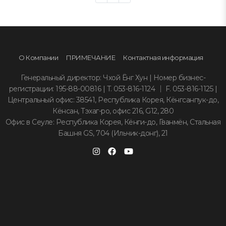
О Компании
ПРИМЕЧАНИЕ
Контактная информация
Генеральный директор: Чхой Ёнг Хун | Номер бизнес-
регистрации: 195-88-00816 | T. 053-816-1124 ｜ F. 053-816-1125 |
Центральный офис: 38541, Республика Корея, Кёнгсанпук-до,
Кёнсан, Тэхаг-ро, офис 216, G12, 280
Офис в Сеуле: Республика Корея, Кёнги-до, Гванмён, Стальная
Башня GS, 704 (Ильчик-донг), 21