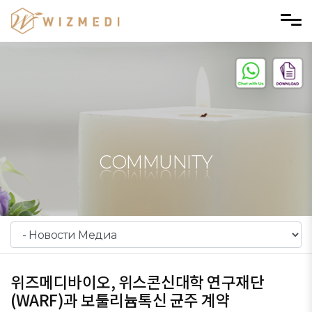
Skip to menu
COMMUNITY
위즈메디바이오, 위스콘신대학 연구재단
(WARF)과 보툴리늄톡신 균주 계약