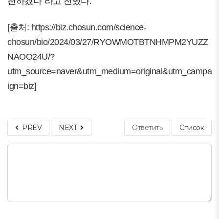
전하겠다”라고 전했다.
[출처:
https://biz.chosun.com/science-
chosun/bio/2024/03/27/RYOWMOTBTNHMPM2YUZZ
NAOO24U/?
utm_source=naver&utm_medium=original&utm_campa
ign=biz
]
PREV
NEXT
Ответить
Список