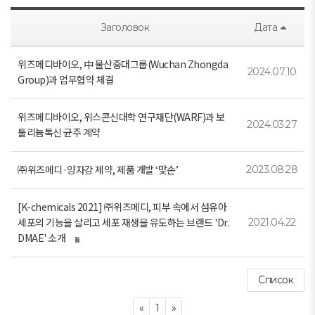
Заголовок
Дата
위즈메디바이오, 中 물산중대그룹(Wuchan Zhongda
2024.07.10
Group)과 업무협약 체결
위즈메디바이오, 위스콘신대학 연구재단(WARF)과 보
2024.03.27
툴리늄톡신 균주 계약
㈜위즈메디·양자강 제약, 제품 개발 ‘맞손’
2023.08.28
[K-chemicals 2021] ㈜위즈메디, 피부 속에서 섬유아
세포의 기능을 살리고 세포 재생을 유도하는 브랜드 'Dr.
2021.04.22
DMAE' 소개
Список
Previous
Next
«
1
»