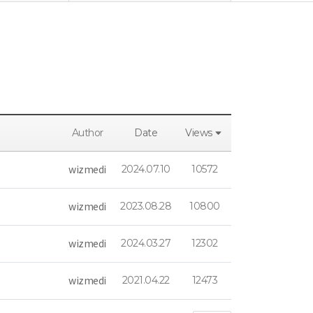
Author
Date
Views
wizmedi
2024.07.10
10572
wizmedi
2023.08.28
10800
wizmedi
2024.03.27
12302
wizmedi
2021.04.22
12473