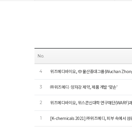
No.
위즈메디바이오, 中 물산중대그룹(Wuchan Zhong
4
㈜위즈메디·양자강 제약, 제품 개발 ‘맞손’
3
위즈메디바이오, 위스콘신대학 연구재단(WARF)
2
[K-chemicals 2021] ㈜위즈메디, 피부 속에서
1