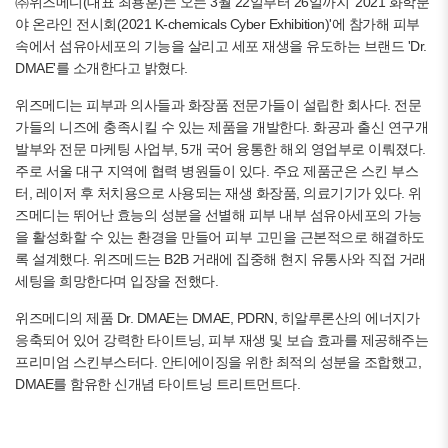
㈜위즈메디(대표 최용훈)는 오는 3월 22일부터 26일까지 '2021 화학분
야 온라인 전시회(2021 K-chemicals Cyber Exhibition)'에 참가해 피부
속에서 섬유아세포의 기능을 살리고 세포 재생을 유도하는 브랜드 'Dr.
DMAE'를 소개한다고 밝혔다.
위즈메디는 피부과 의사들과 화장품 전문가들이 설립한 회사다. 전문
가들의 니즈에 충족시킬 수 있는 제품을 개발한다. 화공과 출신 연구개
발부와 전문 마케팅 사업부, 5개 국어 융통한 해외 영업부로 이뤄졌다.
주로 서울 대구 지역에 협력 병원들이 있다. 주요 제품군은 스킨 부스
터, 레이저 후 처치용으로 사용되는 재생 화장품, 의료기기가 있다. 위
즈메디는 뛰어난 효능의 성분을 선별해 피부 내부 섬유아세포의 가능
을 활성화할 수 있는 환경을 만들어 피부 고민을 근본적으로 해결하도
록 설계했다. 위즈메드는 B2B 거래에 집중해 현지 유통사와 직접 거래
세팅을 희망한다며 입장을 전했다.
위즈메디의 제품 Dr. DMAE는 DMAE, PDRN, 히알루론산의 에너지가
응축되어 있어 강력한 타이트닝, 피부 재생 및 보습 효과를 제공해주는
프리미엄 스킨부스터다. 안티에이징을 위한 최적의 성분을 조합했고,
DMAE를 함유한 신개념 타이트닝 트리트먼트다.