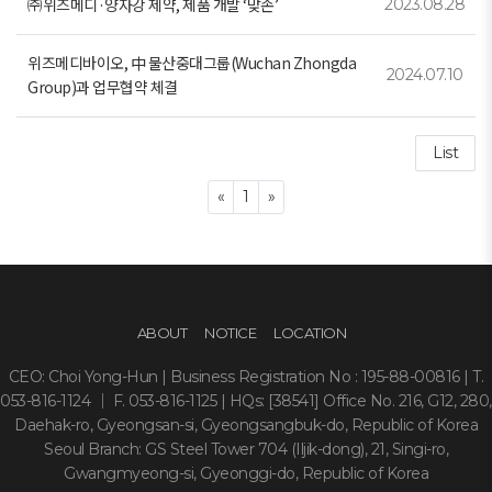
㈜위즈메디·양자강 제약, 제품 개발 ‘맞손’
2023.08.28
위즈메디바이오, 中 물산중대그룹(Wuchan Zhongda
2024.07.10
Group)과 업무협약 체결
List
Previous
Next
«
1
»
ABOUT
NOTICE
LOCATION
CEO: Choi Yong-Hun | Business Registration No : 195-88-00816 | T.
053-816-1124 ｜ F. 053-816-1125 | HQs: [38541] Office No. 216, G12, 280,
Daehak-ro, Gyeongsan-si, Gyeongsangbuk-do, Republic of Korea
Seoul Branch: GS Steel Tower 704 (Iljik-dong), 21, Singi-ro,
Gwangmyeong-si, Gyeonggi-do, Republic of Korea