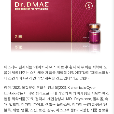
위즈메디 관계자는 "레이처나 MTS 치료 후 환자 피부 빠른 회복에 도
움이 제공해주는 스킨 케어 제품을 개발할 예정이다"라며 "페이스와 바
디 스킨케어 Full 라인 개발 계획을 갖고 있다"라고 말했다.
한편, '2021 화학분야 온라인 전시회(2021 K-chemicals Cyber
Exhibition)'는 비대면 방식으로 국내 기업의 해외 마케팅을 지원하며 산
업용 화학제품(도료, 접착제, 계면활성제, MDI, Polybutene, 폴리올, 촉
매, 발포제, 첨가제, 파이프, 생활용 플라스틱, 첨가제 등)과 화장품(선
블록, 세럼, 앰풀, 스킨, 로션, 샴푸, 마스크팩 등)의 다양한 제품 정보를