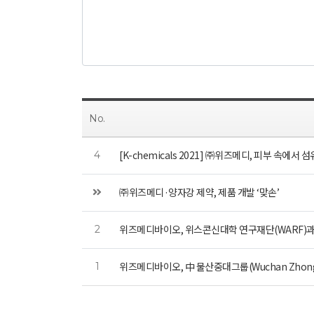
No.
[K-chemicals 2021] ㈜위즈메디, 피부 속에서
4
㈜위즈메디·양자강 제약, 제품 개발 ‘맞손’
위즈메디바이오, 위스콘신대학 연구재단(WARF)
2
위즈메디바이오, 中 물산중대그룹(Wuchan Zhong
1