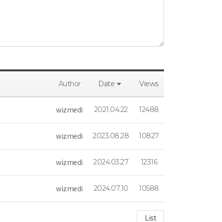
Author
Date
Views
wizmedi
2021.04.22
12488
wizmedi
2023.08.28
10827
wizmedi
2024.03.27
12316
wizmedi
2024.07.10
10588
List