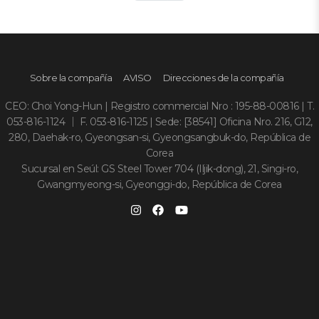
Sobre la compañía
AVISO
Direcciones de la compañía
CEO: Choi Yong-Hun | Registro commercial Nro : 195-88-00816 | T.
053-816-1124 ｜ F. 053-816-1125 | Sede: [38541] Oficina Nro. 216, G12,
280, Daehak-ro, Gyeongsan-si, Gyeongsangbuk-do, República de
Corea
Sucursal en Seúl: GS Steel Tower 704 (Iljik-dong), 21, Singi-ro,
Gwangmyeong-si, Gyeonggi-do, República de Corea