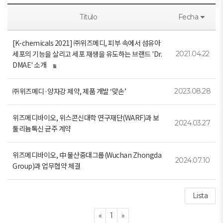
Título
Fecha
[K-chemicals 2021] ㈜위즈메디, 피부 속에서 섬유아
세포의 기능을 살리고 세포 재생을 유도하는 브랜드 'Dr.
2021.04.22
DMAE' 소개
㈜위즈메디·양자강 제약, 제품 개발 ‘맞손’
2023.08.28
위즈메디바이오, 위스콘신대학 연구재단(WARF)과 보
2024.03.27
툴리늄톡신 균주 계약
위즈메디바이오, 中 물산중대그룹(Wuchan Zhongda
2024.07.10
Group)과 업무협약 체결
Lista
Previous
Next
«
1
»