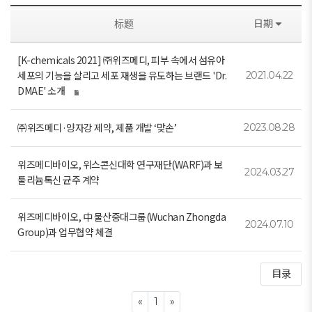
标题
日期
[K-chemicals 2021] ㈜위즈메디, 피부 속에서 섬유아
세포의 기능을 살리고 세포 재생을 유도하는 브랜드 'Dr.
2021.04.22
DMAE' 소개
㈜위즈메디·양자강 제약, 제품 개발 ‘맞손’
2023.08.28
위즈메디바이오, 위스콘신대학 연구재단(WARF)과 보
2024.03.27
툴리늄톡신 균주 계약
위즈메디바이오, 中 물산중대그룹(Wuchan Zhongda
2024.07.10
Group)과 업무협약 체결
目录
Previous
Next
«
1
»