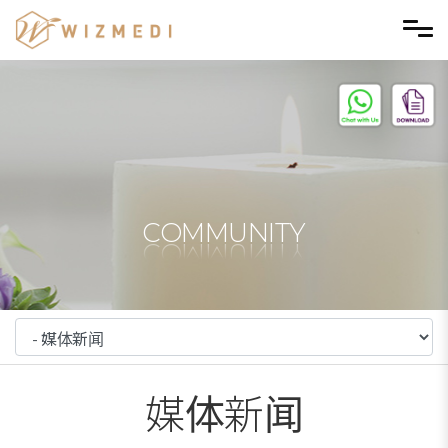
Skip to menu
COMMUNITY
媒体新闻