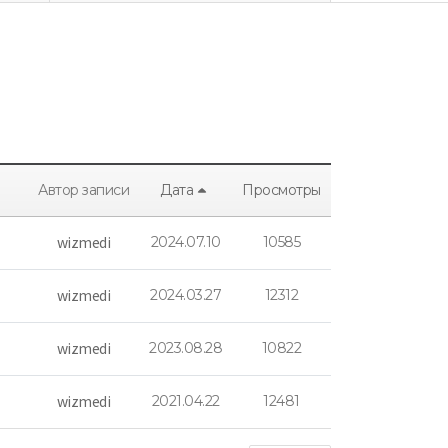
Автор записи
Дата
Просмотры
wizmedi
2024.07.10
10585
wizmedi
2024.03.27
12312
wizmedi
2023.08.28
10822
wizmedi
2021.04.22
12481