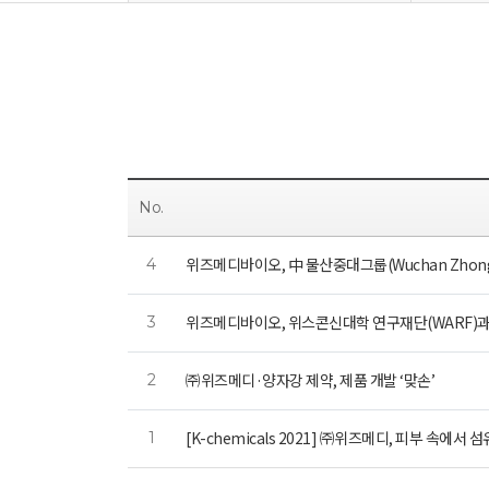
No.
위즈메디바이오, 中 물산중대그룹(Wuchan Zhong
4
위즈메디바이오, 위스콘신대학 연구재단(WARF)
3
㈜위즈메디·양자강 제약, 제품 개발 ‘맞손’
2
[K-chemicals 2021] ㈜위즈메디, 피부 속에서
1