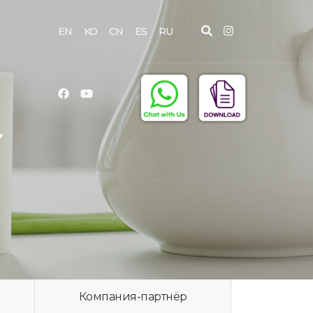
EN
KO
CN
ES
RU
Y
Компания-партнёр