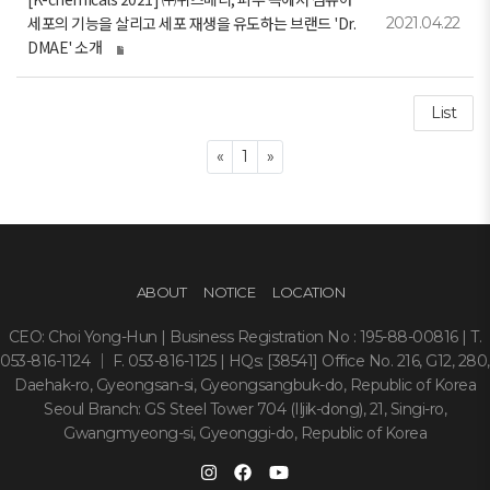
세포의 기능을 살리고 세포 재생을 유도하는 브랜드 'Dr.
2021.04.22
DMAE' 소개
List
Previous
Next
«
1
»
ABOUT
NOTICE
LOCATION
CEO: Choi Yong-Hun | Business Registration No : 195-88-00816 | T.
053-816-1124 ｜ F. 053-816-1125 | HQs: [38541] Office No. 216, G12, 280,
Daehak-ro, Gyeongsan-si, Gyeongsangbuk-do, Republic of Korea
Seoul Branch: GS Steel Tower 704 (Iljik-dong), 21, Singi-ro,
Gwangmyeong-si, Gyeonggi-do, Republic of Korea