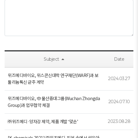
Subject
Date
위즈메디바이오, 위스콘신대학 연구재단(WARF)과 보
2024.03.27
툴리늄톡신 균주 계약
위즈메디바이오, 中 물산중대그룹(Wuchan Zhongda
2024.07.10
Group)과 업무협약 체결
㈜위즈메디·양자강 제약, 제품 개발 ‘맞손’
2023.08.28
[K-chemicals 2021] ㈜위즈메디, 피부 속에서 섬유아