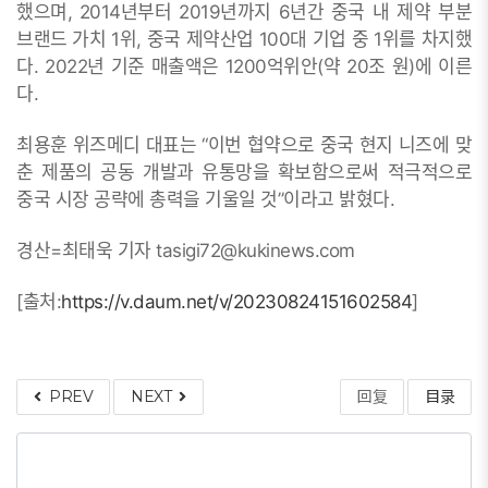
했으며, 2014년부터 2019년까지 6년간 중국 내 제약 부분
브랜드 가치 1위, 중국 제약산업 100대 기업 중 1위를 차지했
다. 2022년 기준 매출액은 1200억위안(약 20조 원)에 이른
다.
최용훈 위즈메디 대표는 “이번 협약으로 중국 현지 니즈에 맞
춘 제품의 공동 개발과 유통망을 확보함으로써 적극적으로
중국 시장 공략에 총력을 기울일 것”이라고 밝혔다.
경산=최태욱 기자 tasigi72@kukinews.com
[출처:
https://v.daum.net/v/20230824151602584
]
PREV
NEXT
回复
目录