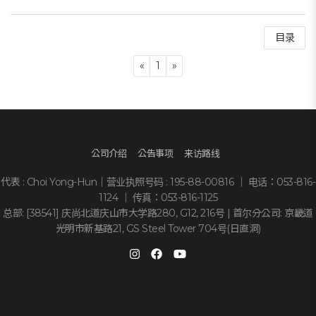
目录
Previous
Next
«
1
»
公司介绍
公告事项
来访路线
代表 : Choi Yong-Hun｜营业执照号码 : 195-88-00816 ｜ 电话：053-816-
1124 ｜ 传真：053-816-1125
总部: [38541] 庆尚北道庆山市大学路280, G12, 216号 | 首尔分公司: 京畿道
光明市新基路21, GS Steel Tower 704号(日直洞)