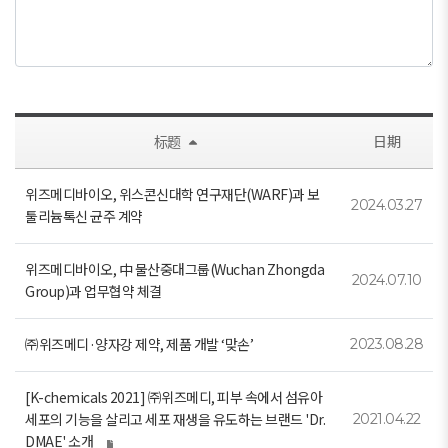
标题
日期
위즈메디바이오, 위스콘신대학 연구재단(WARF)과 보
2024.03.27
툴리늄톡신 균주 계약
위즈메디바이오, 中 물산중대그룹(Wuchan Zhongda
2024.07.10
Group)과 업무협약 체결
㈜위즈메디·양자강 제약, 제품 개발 ‘맞손’
2023.08.28
[K-chemicals 2021] ㈜위즈메디, 피부 속에서 섬유아
세포의 기능을 살리고 세포 재생을 유도하는 브랜드 'Dr.
2021.04.22
DMAE' 소개