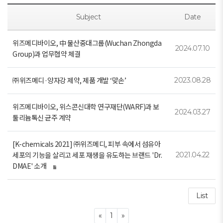
Subject
Date
위즈메디바이오, 中 물산중대그룹(Wuchan Zhongda
2024.07.10
Group)과 업무협약 체결
㈜위즈메디·양자강 제약, 제품 개발 ‘맞손’
2023.08.28
위즈메디바이오, 위스콘신대학 연구재단(WARF)과 보
2024.03.27
툴리늄톡신 균주 계약
[K-chemicals 2021] ㈜위즈메디, 피부 속에서 섬유아
세포의 기능을 살리고 세포 재생을 유도하는 브랜드 'Dr.
2021.04.22
DMAE' 소개
List
Previous
Next
«
1
»