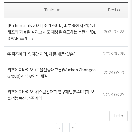
Título
Fecha
[K-chemicals 2021] ㈜위즈메디, 피부 속에서 섬유아
세포의 기능을 살리고 세포 재생을 유도하는 브랜드 'Dr.
2021.04.22
DMAE' 소개
㈜위즈메디·양자강 제약, 제품 개발 ‘맞손’
2023.08.28
위즈메디바이오, 中 물산중대그룹(Wuchan Zhongda
2024.07.10
Group)과 업무협약 체결
위즈메디바이오, 위스콘신대학 연구재단(WARF)과 보
2024.03.27
툴리늄톡신 균주 계약
Lista
Previous
Next
«
1
»