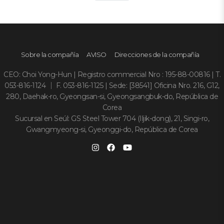
Sobre la compañía
AVISO
Direcciones de la compañía
CEO: Choi Yong-Hun | Registro commercial Nro : 195-88-00816 | T.
053-816-1124 ｜ F. 053-816-1125 | Sede: [38541] Oficina Nro. 216, G12,
280, Daehak-ro, Gyeongsan-si, Gyeongsangbuk-do, República de
Corea
Sucursal en Seúl: GS Steel Tower 704 (Iljik-dong), 21, Singi-ro,
Gwangmyeong-si, Gyeonggi-do, República de Corea