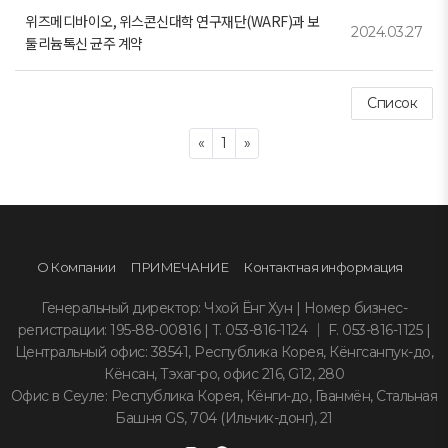
위즈메디바이오, 위스콘신대학 연구재단(WARF)과 보
2024.03.27
툴리늄톡신 균주 계약
Список
Previous
Next
«
1
»
О Компании
ПРИМЕЧАНИЕ
Контактная информация
Генеральный директор: Чхой Ёнг Хун | Номер бизнес-
регистрации: 195-88-00816 | T. 053-816-1124 ｜ F. 053-816-1125 |
Центральный офис: 38541, Республика Корея, Кёнгсанпук-до,
Кёнсан, Тэхаг-ро, офис 216, G12, 280
Офис в Сеуле: Республика Корея, Кёнги-до, Гванмён, Стальная
Башня GS, 704 (Ильчик-донг), 21