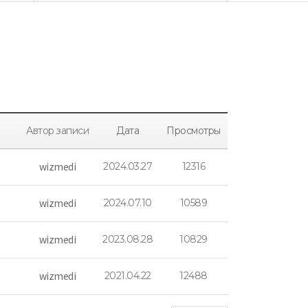
Автор записи
Дата
Просмотры
wizmedi
2024.03.27
12316
wizmedi
2024.07.10
10589
wizmedi
2023.08.28
10829
wizmedi
2021.04.22
12488