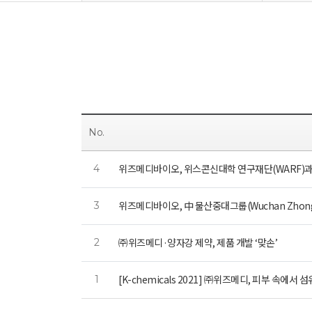
No.
위즈메디바이오, 위스콘신대학 연구재단(WARF)
4
위즈메디바이오, 中 물산중대그룹(Wuchan Zhong
3
㈜위즈메디·양자강 제약, 제품 개발 ‘맞손’
2
[K-chemicals 2021] ㈜위즈메디, 피부 속에서
1