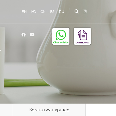
EN
KO
CN
ES
RU
Y
Компания-партнёр