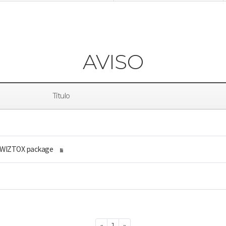
AVISO
Título
f WIZTOX package
Previous
Next