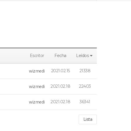
Escritor
Fecha
Leídos
wizmedi
2021.02.15
21338
wizmedi
2021.02.18
22403
wizmedi
2021.02.18
36341
Lista