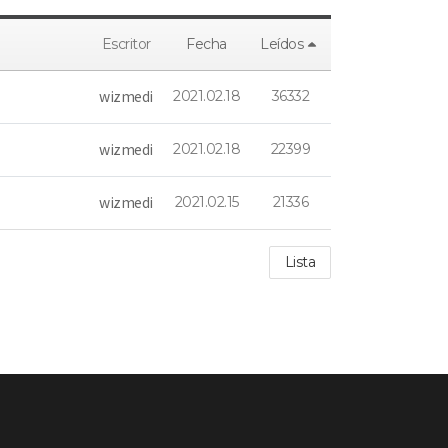
Escritor
Fecha
Leídos
wizmedi
2021.02.18
36332
wizmedi
2021.02.18
22399
wizmedi
2021.02.15
21336
Lista