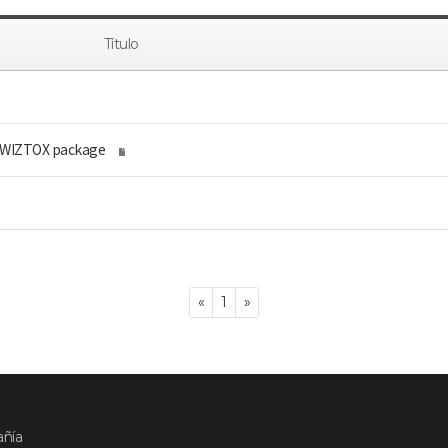
Título
f WIZTOX package
Previous
Next
«
1
»
añía