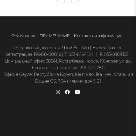
О Компании
ПРИМЕЧАНИЕ
Контактная информация
Генеральный директор: Чхой Ёнг Хун | Номер бизнес-
регистрации: 195-88-00816 | T. 053-816-1124 ｜ F. 053-816-1125 |
Центральный офис: 38541, Республика Корея, Кёнгсанпук-до,
Кёнсан, Тэхаг-ро, офис 216, G12, 280
Офис в Сеуле: Республика Корея, Кёнги-до, Гванмён, Стальная
Башня GS, 704 (Ильчик-донг), 21