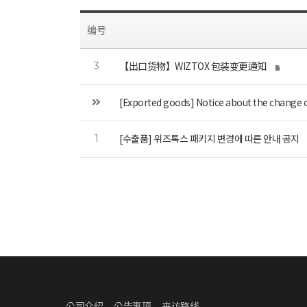
编号
【出口货物】WIZTOX 包装变更通知
3
[Exported goods] Notice about the change
[수출품] 위즈톡스 패키지 변경에 따른 안내 공지
1
公司介绍
公告事项
来访路线