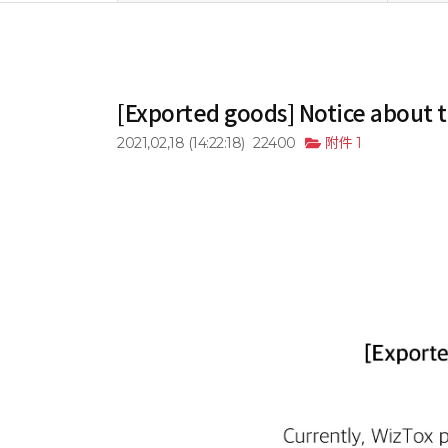
[Exported goods] Notice about 
2021,02,18
(14:22:18)
22400
附件 1