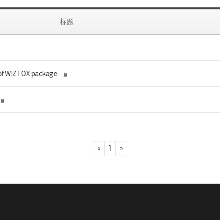
标题
 of WIZTOX package
Previous
Next
«
1
»