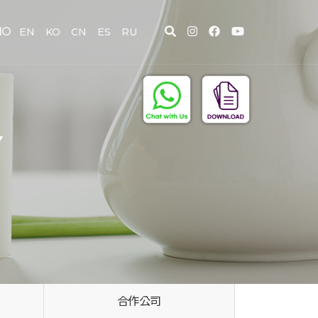
IO
EN
KO
CN
ES
RU
Y
合作公司