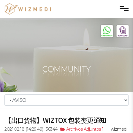
Skip to menu
COMMUNITY
【出口货物】WIZTOX 包装变更通知
2021,02,18
(14:29:49)
36344
Archivos Adjuntos 1
wizmedi