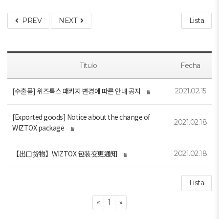
PREV
NEXT
Lista
Título
Fecha
[수출품] 위즈톡스 패키지 변경에 따른 안내 공지
2021.02.15
[Exported goods] Notice about the change of
2021.02.18
WIZTOX package
【出口货物】WIZTOX 包装变更通知
2021.02.18
Lista
Previous
Next
«
1
»