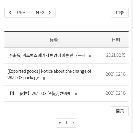
PREV
NEXT
目录
标题
日期
[수출품] 위즈톡스 패키지 변경에 따른 안내 공지
2021.02.15
[Exported goods] Notice about the change of
2021.02.18
WIZTOX package
【出口货物】WIZTOX 包装变更通知
2021.02.18
目录
Previous
Next
«
1
»