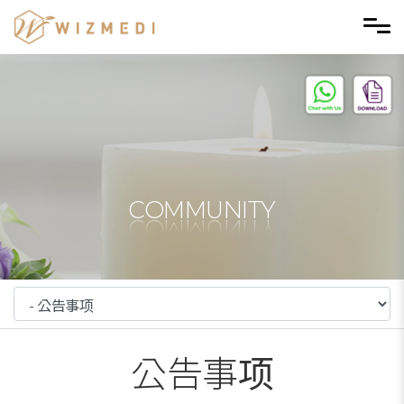
Skip to menu
COMMUNITY
公告事项