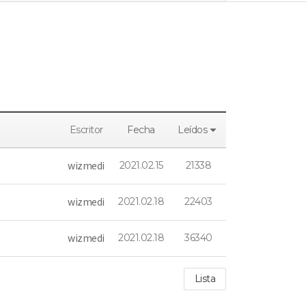
Escritor
Fecha
Leídos
wizmedi
2021.02.15
21338
wizmedi
2021.02.18
22403
wizmedi
2021.02.18
36340
Lista