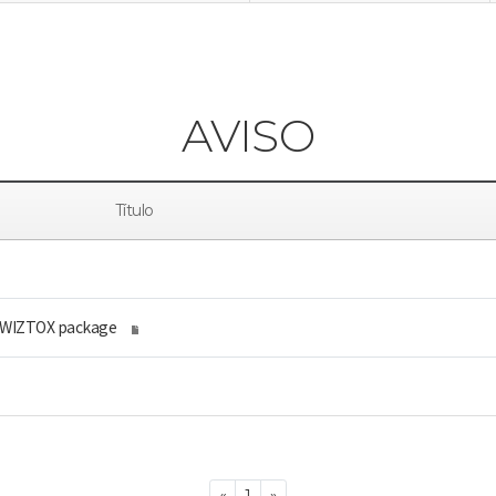
AVISO
Título
f WIZTOX package
Previous
Next