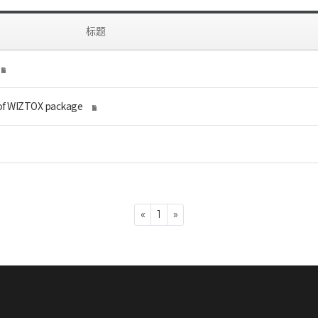
标题
 of WIZTOX package
Previous
Next
«
1
»