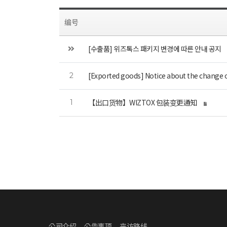
编号
[수출품] 위즈톡스 패키지 변경에 따른 안내 공지
[Exported goods] Notice about the change
2
【出口货物】WIZTOX 包装变更通知
1
公司介绍
公告事项
来访路线