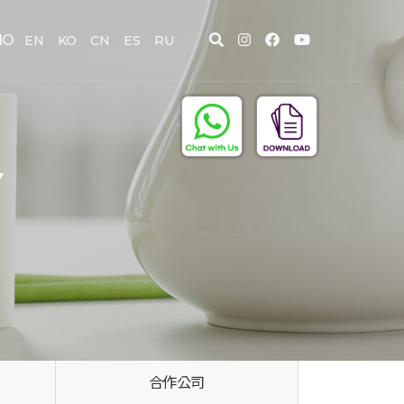
IO
EN
KO
CN
ES
RU
Y
合作公司