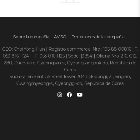
Sobre la compañía
AVISO
Direcciones de la compañía
CEO: Choi Yong-Hun | Registro commercial Nro : 195-88-00816 | T.
053-816-1124 ｜ F. 053-816-1125 | Sede: [38541] Oficina Nro. 216, G12,
280, Daehak-ro, Gyeongsan-si, Gyeongsangbuk-do, República de
Corea
Sucursal en Seúl: GS Steel Tower 704 (Iljik-dong), 21, Singi-ro,
Gwangmyeong-si, Gyeonggi-do, República de Corea