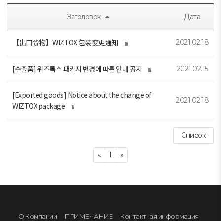
Заголовок
Дата
【出口货物】WIZTOX 包装变更通知
2021.02.18
[수출품] 위즈톡스 패키지 변경에 따른 안내 공지
2021.02.15
[Exported goods] Notice about the change of
2021.02.18
WIZTOX package
Список
Previous
Next
«
1
»
О Компании
ПРИМЕЧАНИЕ
Контактная информация