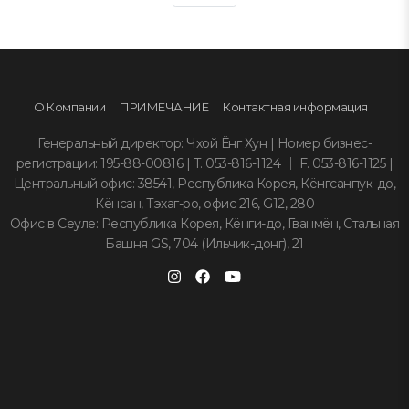
О Компании
ПРИМЕЧАНИЕ
Контактная информация
Генеральный директор: Чхой Ёнг Хун | Номер бизнес-
регистрации: 195-88-00816 | T. 053-816-1124 ｜ F. 053-816-1125 |
Центральный офис: 38541, Республика Корея, Кёнгсанпук-до,
Кёнсан, Тэхаг-ро, офис 216, G12, 280
Офис в Сеуле: Республика Корея, Кёнги-до, Гванмён, Стальная
Башня GS, 704 (Ильчик-донг), 21