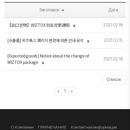
Заголовок
Дата
【出口货物】WIZTOX 包装变更通知
2021.02.18
[수출품] 위즈톡스 패키지 변경에 따른 안내 공지
2021.02.15
[Exported goods] Notice about the change of
2021.02.18
WIZTOX package
Список
Previous
Next
«
1
»
О Компании
ПРИМЕЧАНИЕ
Контактная информация