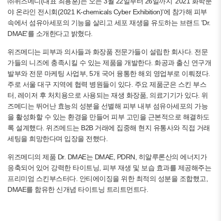
㈜위즈메디(대표 최용훈)는 오는 3월 22일부터 26일까지 '2021 화학분
야 온라인 전시회(2021 K-chemicals Cyber Exhibition)'에 참가해 피부
속에서 섬유아세포의 기능을 살리고 세포 재생을 유도하는 브랜드 'Dr.
DMAE'를 소개한다고 밝혔다.
위즈메디는 피부과 의사들과 화장품 전문가들이 설립한 회사다. 전문
가들의 니즈에 충족시킬 수 있는 제품을 개발한다. 화공과 출신 연구개
발부와 전문 마케팅 사업부, 5개 국어 융통한 해외 영업부로 이뤄졌다.
주로 서울 대구 지역에 협력 병원들이 있다. 주요 제품군은 스킨 부스
터, 레이저 후 처치용으로 사용되는 재생 화장품, 의료기기가 있다. 위
즈메디는 뛰어난 효능의 성분을 선별해 피부 내부 섬유아세포의 가능
을 활성화할 수 있는 환경을 만들어 피부 고민을 근본적으로 해결하도
록 설계했다. 위즈메드는 B2B 거래에 집중해 현지 유통사와 직접 거래
세팅을 희망한다며 입장을 전했다.
위즈메디의 제품 Dr. DMAE는 DMAE, PDRN, 히알루론산의 에너지가
응축되어 있어 강력한 타이트닝, 피부 재생 및 보습 효과를 제공해주는
프리미엄 스킨부스터다. 안티에이징을 위한 최적의 성분을 조합했고,
DMAE를 함유한 신개념 타이트닝 트리트먼트다.