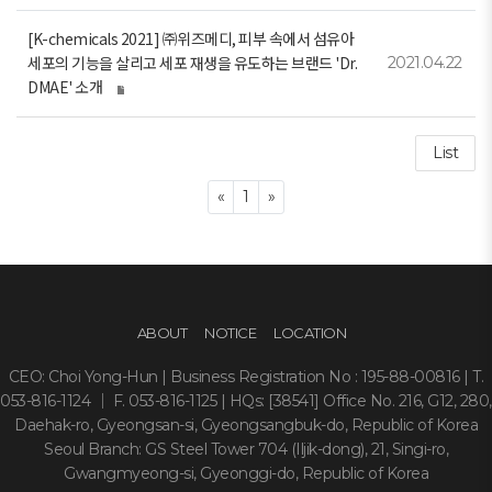
[K-chemicals 2021] ㈜위즈메디, 피부 속에서 섬유아
세포의 기능을 살리고 세포 재생을 유도하는 브랜드 'Dr.
2021.04.22
DMAE' 소개
List
Previous
Next
«
1
»
ABOUT
NOTICE
LOCATION
CEO: Choi Yong-Hun | Business Registration No : 195-88-00816 | T.
053-816-1124 ｜ F. 053-816-1125 | HQs: [38541] Office No. 216, G12, 280,
Daehak-ro, Gyeongsan-si, Gyeongsangbuk-do, Republic of Korea
Seoul Branch: GS Steel Tower 704 (Iljik-dong), 21, Singi-ro,
Gwangmyeong-si, Gyeonggi-do, Republic of Korea