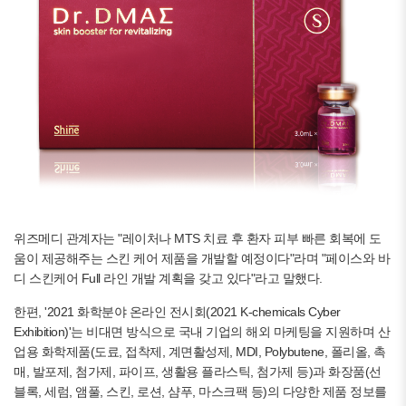
위즈메디 관계자는 "레이처나 MTS 치료 후 환자 피부 빠른 회복에 도
움이 제공해주는 스킨 케어 제품을 개발할 예정이다"라며 "페이스와 바
디 스킨케어 Full 라인 개발 계획을 갖고 있다"라고 말했다.
한편, '2021 화학분야 온라인 전시회(2021 K-chemicals Cyber
Exhibition)'는 비대면 방식으로 국내 기업의 해외 마케팅을 지원하며 산
업용 화학제품(도료, 접착제, 계면활성제, MDI, Polybutene, 폴리올, 촉
매, 발포제, 첨가제, 파이프, 생활용 플라스틱, 첨가제 등)과 화장품(선
블록, 세럼, 앰풀, 스킨, 로션, 샴푸, 마스크팩 등)의 다양한 제품 정보를