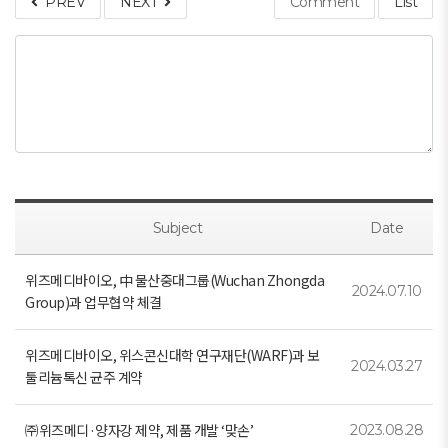
PREV
NEXT
Comment
List
Subject
Date
위즈메디바이오, 中 물산중대그룹(Wuchan Zhongda
2024.07.10
Group)과 업무협약 체결
위즈메디바이오, 위스콘신대학 연구재단(WARF)과 보
2024.03.27
툴리늄톡신 균주 계약
㈜위즈메디·양자강 제약, 제품 개발 ‘맞손’
2023.08.28