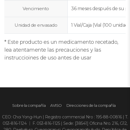
Vencimiento
36 meses después de su p
Unidad de envasado
1 Vial/Caja (Vial (100 unidad
* Este producto es un medicamento recetado,
lea atentamente las precauciones y las
instruccioines de uso antes de usar
Sobre la compañía
AVISO
Direcciones de la compañía
CEO: Choi Yong-Hun | Registro commercial Nro : 195-88-00816 | T.
053-816-1124 ｜ F. 053-816-1125 | Sede: [38541] Oficina Nro. 216, G12,
280, Daehak-ro, Gyeongsan-si, Gyeongsangbuk-do, República de